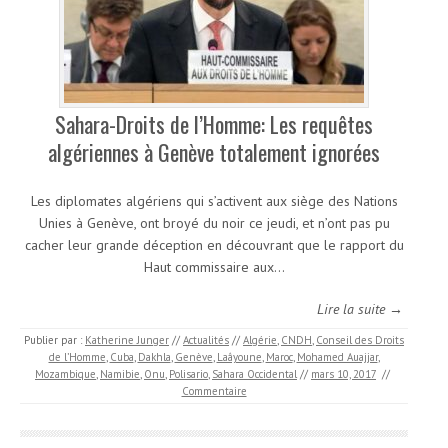
Sahara-Droits de l’Homme: Les requêtes
algériennes à Genève totalement ignorées
Les diplomates algériens qui s’activent aux siège des Nations
Unies à Genève, ont broyé du noir ce jeudi, et n’ont pas pu
cacher leur grande déception en découvrant que le rapport du
Haut commissaire aux…
Lire la suite →
Publier par :
Katherine Junger
//
Actualités
//
Algérie
,
CNDH
,
Conseil des Droits
de l’Homme
,
Cuba
,
Dakhla
,
Genève
,
Laâyoune
,
Maroc
,
Mohamed Auajjar
,
Mozambique
,
Namibie
,
Onu
,
Polisario
,
Sahara Occidental
//
mars 10, 2017
//
Commentaire