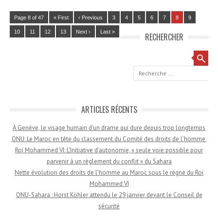
Page 8 of 47
« First
‹ Previous
3
4
5
6
7
8
9
10
11
12
13
Next ›
Last »
RECHERCHER
Recherche
ARTICLES RÉCENTS
À Genève, le visage humain d’un drame qui dure depuis trop longtemps
ONU: Le Maroc en tête du classement du Comité des droits de l’homme
Roi Mohammed VI: L’Initiative d’autonomie, « seule voie possible pour
parvenir à un règlement du conflit » du Sahara
Nette évolution des droits de l’homme au Maroc sous le règne du Roi
Mohammed VI
ONU-Sahara : Horst Köhler attendu le 29 janvier devant le Conseil de
sécurité