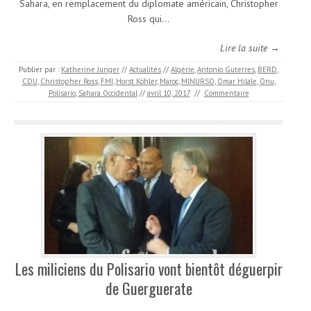
Sahara, en remplacement du diplomate américain, Christopher
Ross qui…
Lire la suite →
Publier par :
Katherine Junger
//
Actualités
//
Algérie
,
Antonio Guterres
,
BERD
,
CDU
,
Christopher Ross
,
FMI
,
Horst Köhler
,
Maroc
,
MINURSO
,
Omar Hilale
,
Onu
,
Polisario
,
Sahara Occidental
//
avril 10, 2017
//
Commentaire
Les miliciens du Polisario vont bientôt déguerpir
de Guerguerate