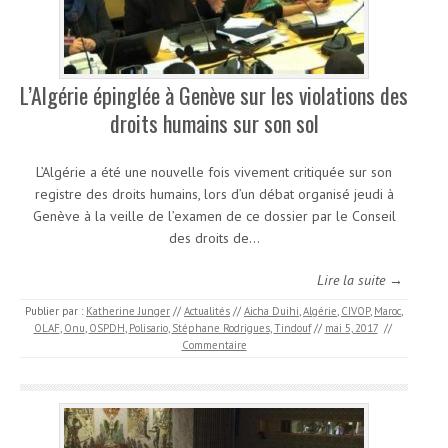
L’Algérie épinglée à Genève sur les violations des
droits humains sur son sol
L’Algérie a été une nouvelle fois vivement critiquée sur son
registre des droits humains, lors d’un débat organisé jeudi à
Genève à la veille de l’examen de ce dossier par le Conseil
des droits de…
Lire la suite →
Publier par :
Katherine Junger
//
Actualités
//
Aicha Duihi
,
Algérie
,
CIVOP
,
Maroc
,
OLAF
,
Onu
,
OSPDH
,
Polisario
,
Stéphane Rodrigues
,
Tindouf
//
mai 5, 2017
//
Commentaire