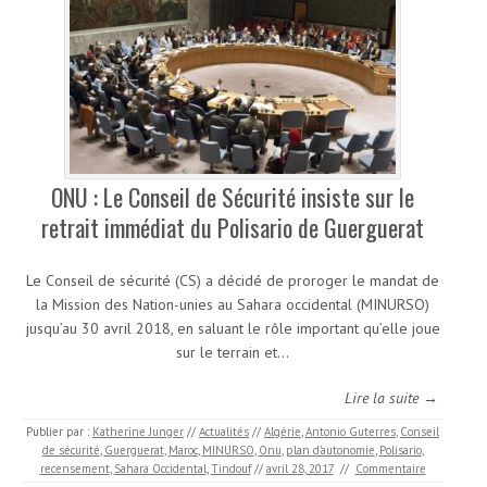
ONU : Le Conseil de Sécurité insiste sur le
retrait immédiat du Polisario de Guerguerat
Le Conseil de sécurité (CS) a décidé de proroger le mandat de
la Mission des Nation-unies au Sahara occidental (MINURSO)
jusqu’au 30 avril 2018, en saluant le rôle important qu’elle joue
sur le terrain et…
Lire la suite →
Publier par :
Katherine Junger
//
Actualités
//
Algérie
,
Antonio Guterres
,
Conseil
de sécurité
,
Guerguerat
,
Maroc
,
MINURSO
,
Onu
,
plan d’autonomie
,
Polisario
,
recensement
,
Sahara Occidental
,
Tindouf
//
avril 28, 2017
//
Commentaire