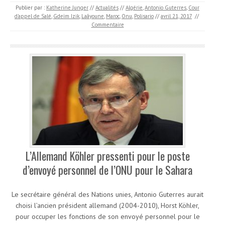
Publier par :
Katherine Junger
//
Actualités
//
Algérie
,
Antonio Guterres
,
Cour
d'appel de Salé
,
Gdeïm Izik
,
Laâyoune
,
Maroc
,
Onu
,
Polisario
//
avril 21, 2017
//
Commentaire
L’Allemand Köhler pressenti pour le poste
d’envoyé personnel de l’ONU pour le Sahara
Le secrétaire général des Nations unies, Antonio Guterres aurait
choisi l’ancien président allemand (2004-2010), Horst Köhler,
pour occuper les fonctions de son envoyé personnel pour le