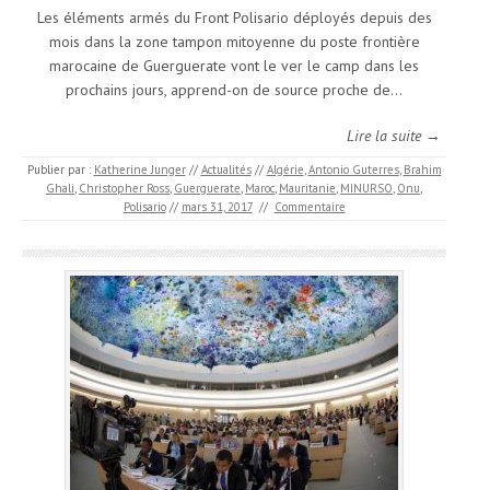
Les éléments armés du Front Polisario déployés depuis des
mois dans la zone tampon mitoyenne du poste frontière
marocaine de Guerguerate vont le ver le camp dans les
prochains jours, apprend-on de source proche de…
Lire la suite →
Publier par :
Katherine Junger
//
Actualités
//
Algérie
,
Antonio Guterres
,
Brahim
Ghali
,
Christopher Ross
,
Guerguerate
,
Maroc
,
Mauritanie
,
MINURSO
,
Onu
,
Polisario
//
mars 31, 2017
//
Commentaire