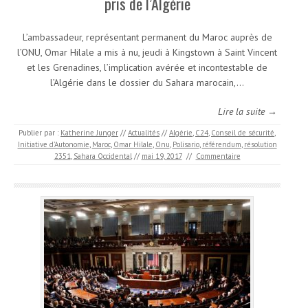
pris de l’Algérie
L’ambassadeur, représentant permanent du Maroc auprès de
l’ONU, Omar Hilale a mis à nu, jeudi à Kingstown à Saint Vincent
et les Grenadines, l’implication avérée et incontestable de
l’Algérie dans le dossier du Sahara marocain,…
Lire la suite →
Publier par :
Katherine Junger
//
Actualités
//
Algérie
,
C24
,
Conseil de sécurité
,
Initiative d’Autonomie
,
Maroc
,
Omar Hilale
,
Onu
,
Polisario
,
référendum
,
résolution
2351
,
Sahara Occidental
//
mai 19, 2017
//
Commentaire