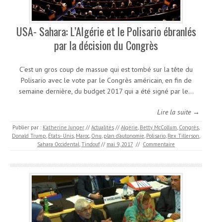
USA- Sahara: L’Algérie et le Polisario ébranlés
par la décision du Congrès
C’est un gros coup de massue qui est tombé sur la tête du
Polisario avec le vote par le Congrès américain, en fin de
semaine dernière, du budget 2017 qui a été signé par le…
Lire la suite →
Publier par :
Katherine Junger
//
Actualités
//
Algérie
,
Betty McCollum
,
Congrès
,
Donald Trump
,
États- Unis
,
Maroc
,
Onu
,
plan d’autonomie
,
Polisario
,
Rex Tillerson
,
Sahara Occidental
,
Tindouf
//
mai 9, 2017
//
Commentaire