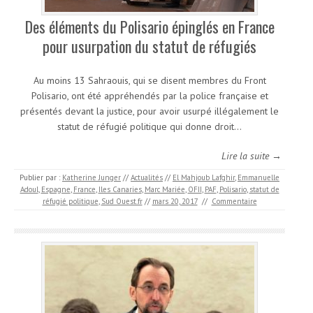
Des éléments du Polisario épinglés en France
pour usurpation du statut de réfugiés
Au moins 13 Sahraouis, qui se disent membres du Front
Polisario, ont été appréhendés par la police française et
présentés devant la justice, pour avoir usurpé illégalement le
statut de réfugié politique qui donne droit…
Lire la suite →
Publier par :
Katherine Junger
//
Actualités
//
El Mahjoub Lafghir
,
Emmanuelle
Adoul
,
Espagne
,
France
,
Iles Canaries
,
Marc Mariée
,
OFII
,
PAF
,
Polisario
,
statut de
réfugié politique
,
Sud Ouest.fr
//
mars 20, 2017
//
Commentaire