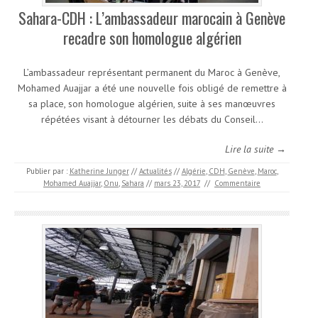
Sahara-CDH : L’ambassadeur marocain à Genève
recadre son homologue algérien
L’ambassadeur représentant permanent du Maroc à Genève,
Mohamed Auajjar a été une nouvelle fois obligé de remettre à
sa place, son homologue algérien, suite à ses manœuvres
répétées visant à détourner les débats du Conseil…
Lire la suite →
Publier par :
Katherine Junger
//
Actualités
//
Algérie
,
CDH
,
Genève
,
Maroc
,
Mohamed Auajjar
,
Onu
,
Sahara
//
mars 23, 2017
//
Commentaire