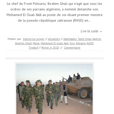
Le chef du Front Polisario, Ibrahim Ghali qui n’agit que sous les
ordres de ses parrains algériens, a nommé dimanche soir,
Mohamed El Ouali Akik au poste de soi-disant premier ministre
de la pseudo-république sahraouie (RASD) en…
Lire la suite →
Publier par :
Katherine Junger
//
Actualités
//
Abdelkader Taleb Omar
,
Algérie
,
Ibrahim Ghali
,
Maroc
,
Mohamed El Ouali Akik
,
Onu
,
Polisario
,
RASD
,
Tindouf
//
février 6, 2018
//
Commentaire