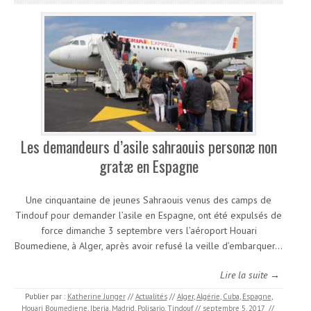
Les demandeurs d’asile sahraouis personæ non
gratæ en Espagne
Une cinquantaine de jeunes Sahraouis venus des camps de
Tindouf pour demander l’asile en Espagne, ont été expulsés de
force dimanche 3 septembre vers l’aéroport Houari
Boumediene, à Alger, après avoir refusé la veille d’embarquer…
Lire la suite →
Publier par :
Katherine Junger
//
Actualités
//
Alger
,
Algérie
,
Cuba
,
Espagne
,
Houari Boumediene
,
Iberia
,
Madrid
,
Polisario
,
Tindouf
//
septembre 5, 2017
//