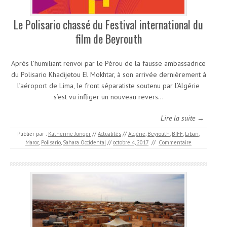
Le Polisario chassé du Festival international du
film de Beyrouth
Après l’humiliant renvoi par le Pérou de la fausse ambassadrice
du Polisario Khadijetou El Mokhtar, à son arrivée dernièrement à
l’aéroport de Lima, le front séparatiste soutenu par l’Algérie
s’est vu infliger un nouveau revers…
Lire la suite →
Publier par :
Katherine Junger
//
Actualités
//
Algérie
,
Beyrouth
,
BIFF
,
Liban
,
Maroc
,
Polisario
,
Sahara Occidental
//
octobre 4, 2017
//
Commentaire