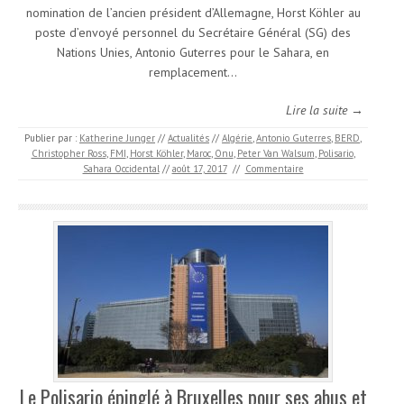
nomination de l’ancien président d’Allemagne, Horst Köhler au
poste d’envoyé personnel du Secrétaire Général (SG) des
Nations Unies, Antonio Guterres pour le Sahara, en
remplacement…
Lire la suite →
Publier par :
Katherine Junger
//
Actualités
//
Algérie
,
Antonio Guterres
,
BERD
,
Christopher Ross
,
FMI
,
Horst Köhler
,
Maroc
,
Onu
,
Peter Van Walsum
,
Polisario
,
Sahara Occidental
//
août 17, 2017
//
Commentaire
Le Polisario épinglé à Bruxelles pour ses abus et