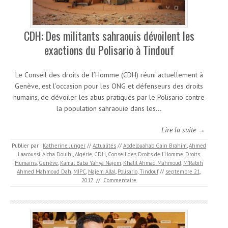
CDH: Des militants sahraouis dévoilent les
exactions du Polisario à Tindouf
Le Conseil des droits de l’Homme (CDH) réuni actuellement à
Genève, est l’occasion pour les ONG et défenseurs des droits
humains, de dévoiler les abus pratiqués par le Polisario contre
la population sahraouie dans les…
Lire la suite →
Publier par :
Katherine Junger
//
Actualités
//
Abdelouahab Gain Brahim
,
Ahmed
Laaroussi
,
Aicha Douihi
,
Algérie
,
CDH
,
Conseil des Droits de l’Homme
,
Droits
Humains
,
Genève
,
Kamal Baba Yahya Najem
,
Khalil Ahmad Mahmoud
,
M'Rabih
Ahmed Mahmoud Dah
,
MJPC
,
Najem Allal
,
Polisario
,
Tindouf
//
septembre 21,
2017
//
Commentaire