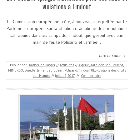
violations à Tindouf
La Commission européenne a été, à nouveau, interpellée par le
Parlement européen sur la situation dramatique des populations
sahraouies dans les camps de Tindouf, que gèrent avec une
main de fer, le Polisario et l’armée…
Lire la suite →
Publier par :
Katherine Junger
//
Actualités
//
Algérie
,
Kathleen Van Brempt
,
MINURSO
,
Onu
,
Parlement européen
,
Polisario
,
Tindouf
,
UE
,
violations des droits
de l’Homme
//
juillet 7, 2017
//
Commentaire