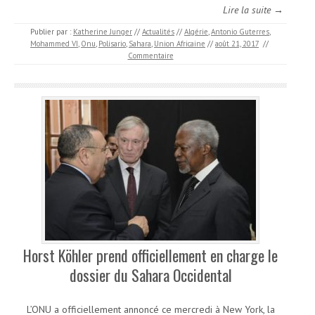
Lire la suite →
Publier par :
Katherine Junger
//
Actualités
//
Algérie
,
Antonio Guterres
,
Mohammed VI
,
Onu
,
Polisario
,
Sahara
,
Union Africaine
//
août 21, 2017
//
Commentaire
Horst Köhler prend officiellement en charge le
dossier du Sahara Occidental
L’ONU a officiellement annoncé ce mercredi à New York, la