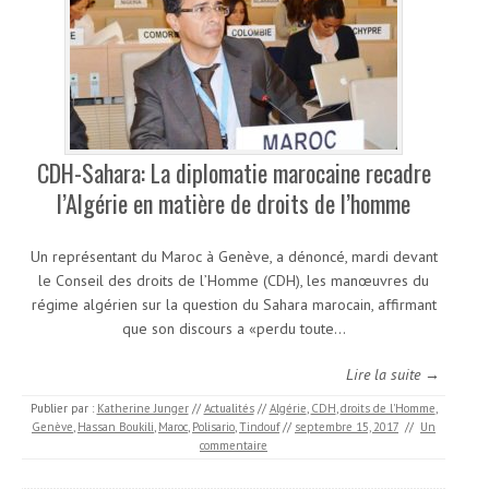
CDH-Sahara: La diplomatie marocaine recadre
l’Algérie en matière de droits de l’homme
Un représentant du Maroc à Genève, a dénoncé, mardi devant
le Conseil des droits de l’Homme (CDH), les manœuvres du
régime algérien sur la question du Sahara marocain, affirmant
que son discours a «perdu toute…
Lire la suite →
Publier par :
Katherine Junger
//
Actualités
//
Algérie
,
CDH
,
droits de l'Homme
,
Genève
,
Hassan Boukili
,
Maroc
,
Polisario
,
Tindouf
//
septembre 15, 2017
//
Un
commentaire