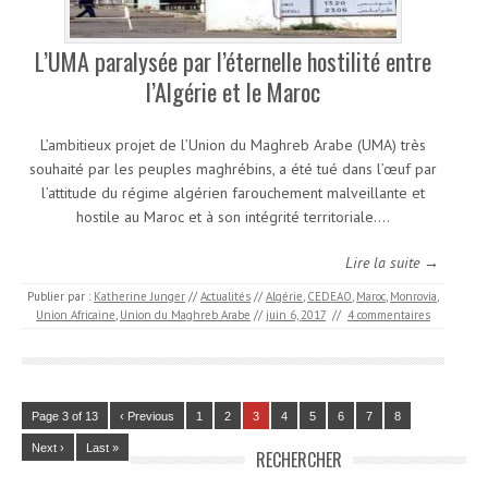
L’UMA paralysée par l’éternelle hostilité entre
l’Algérie et le Maroc
L’ambitieux projet de l’Union du Maghreb Arabe (UMA) très
souhaité par les peuples maghrébins, a été tué dans l’œuf par
l’attitude du régime algérien farouchement malveillante et
hostile au Maroc et à son intégrité territoriale.…
Lire la suite →
Publier par :
Katherine Junger
//
Actualités
//
Algérie
,
CEDEAO
,
Maroc
,
Monrovia
,
Union Africaine
,
Union du Maghreb Arabe
//
juin 6, 2017
//
4 commentaires
Page 3 of 13
‹ Previous
1
2
3
4
5
6
7
8
Next ›
Last »
RECHERCHER