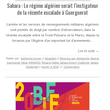
Sahara : Le régime algérien serait l’instigateur
de la récente escalade à Guerguerat
L’armée et les services de renseignements militaires algériens
sont pointés du doigt par nombre d’observateurs, dans la
récente escalade entre le Front Polisario et le Maroc, depuis la
livraison par l’Algérie d’un important lot d’armements…
Lire la suite →
Publier par :
Katherine Junger
//
Actualités
//
Africa Eco race
,
Aghouinite
,
Algérie
,
Guerguerat
,
Maroc
,
MINURSO
,
Polisario
,
Rallye Sahara Desert Challenge
,
Sahara
Occidental
//
janvier 9, 2018
//
Commentaire