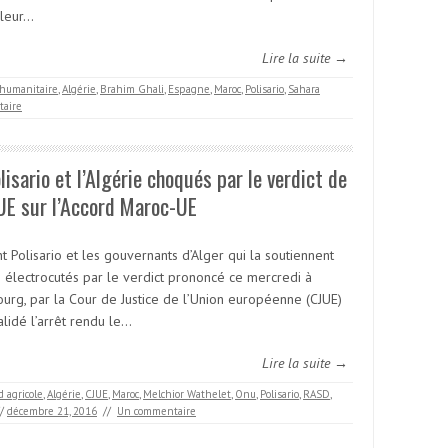
 leur…
Lire la suite →
 humanitaire
,
Algérie
,
Brahim Ghali
,
Espagne
,
Maroc
,
Polisario
,
Sahara
aire
lisario et l’Algérie choqués par le verdict de
UE sur l’Accord Maroc-UE
t Polisario et les gouvernants d’Alger qui la soutiennent
é électrocutés par le verdict prononcé ce mercredi à
ourg, par la Cour de Justice de l’Union européenne (CJUE)
alidé l’arrêt rendu le…
Lire la suite →
d agricole
,
Algérie
,
CJUE
,
Maroc
,
Melchior Wathelet
,
Onu
,
Polisario
,
RASD
,
/
décembre 21, 2016
//
Un commentaire