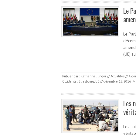
Le Pa
amen
Le Par
décemb
amende
(UE) su
Publier par :
Katherine Junger
//
Actualités
//
Algé
Occidental
,
Strasbourg
,
UE
//
décembre 15, 2016
//
Les m
vérit
Les au
vérita