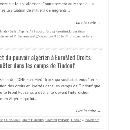
vent sur le sol algérien. Contrairement au Maroc qui a
isé la situation de milliers de migrants…
Lire la suite →
lmalek Sellal
,
Algérie
,
Ali Haddad
,
Farouq Ksentini
,
forum africain
ohammed VI
,
Tamanrasset
//
décembre 9, 2016
//
Un commentaire
et du pouvoir algérien à EuroMed Droits
uêter dans les camps de Tindouf
ssion de l’ONG EuroMed Droits qui souhaitait enquêter sur
ation des droits et libertés dans les camps de Tindouf que
e le Front Polisario, a déchanté devant l’interdiction
e en Algérie, qui lui…
Lire la suite →
rie
,
CONASADH
,
Droits Humains
,
EuroMed
,
Polisario
,
Tindouf
//
novembre