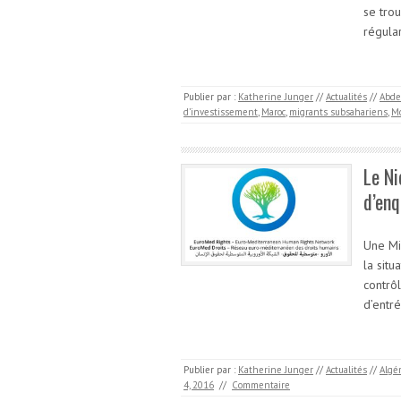
se trou
régular
Publier par :
Katherine Junger
//
Actualités
//
Abde
d’investissement
,
Maroc
,
migrants subsahariens
,
M
Le Ni
d’enq
Une Mi
la situ
contrôl
d’entré
Publier par :
Katherine Junger
//
Actualités
//
Algé
4, 2016
//
Commentaire