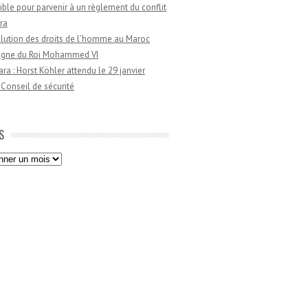
ible pour parvenir à un règlement du conflit
ra
lution des droits de l’homme au Maroc
règne du Roi Mohammed VI
a : Horst Köhler attendu le 29 janvier
 Conseil de sécurité
S