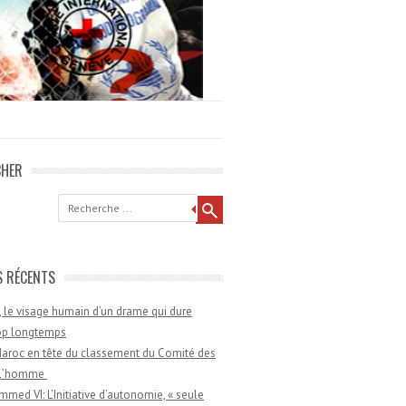
CHER
he
S RÉCENTS
 le visage humain d’un drame qui dure
rop longtemps
aroc en tête du classement du Comité des
e l’homme
med VI: L’Initiative d’autonomie, « seule