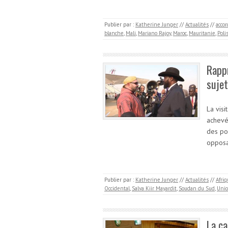
Publier par :
Katherine Junger
//
Actualités
//
accor
blanche
,
Mali
,
Mariano Rajoy
,
Maroc
,
Mauritanie
,
Poli
Rapp
suje
La vis
achevé
des pos
oppos
Publier par :
Katherine Junger
//
Actualités
//
Afri
Occidental
,
Salva Kiir Mayardit
,
Soudan du Sud
,
Unio
La c