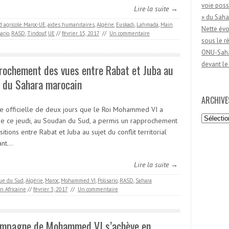
voie poss
Lire la suite →
» du Saha
d agricole Maroc-UE
,
aides humanitaires
,
Algérie
,
Euskadi
,
Lahmada
,
Main
Nette évo
sario
,
RASD
,
Tindouf
,
UE
//
février 15, 2017
//
Un commentaire
sous le 
ONU-Sahar
devant le
rochement des vues entre Rabat et Juba au
t du Sahara marocain
ARCHIVE
ite officielle de deux jours que le Roi Mohammed VI a
Archives
e ce jeudi, au Soudan du Sud, a permis un rapprochement
itions entre Rabat et Juba au sujet du conflit territorial
ant…
Lire la suite →
que du Sud
,
Algérie
,
Maroc
,
Mohammed VI
,
Polisario
,
RASD
,
Sahara
n Africaine
//
février 3, 2017
//
Un commentaire
ampagne de Mohammed VI s’achève en