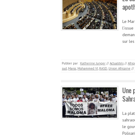
apoth
Le Mar
l’issue
demand
sur le
Publier par :
Katherine Junger
//
Actualités
//
Afri
sud
,
Maroc
,
Mohammed VI
,
RASD
,
Union Africaine
//
Une p
Sahra
La pla
sahrao
le gou
Polisa