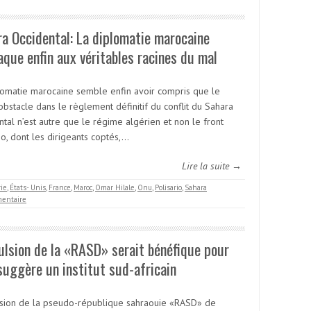
a Occidental: La diplomatie marocaine
aque enfin aux véritables racines du mal
lomatie marocaine semble enfin avoir compris que le
bstacle dans le règlement définitif du conflit du Sahara
tal n’est autre que le régime algérien et non le front
io, dont les dirigeants coptés,…
Lire la suite →
rie
,
États- Unis
,
France
,
Maroc
,
Omar Hilale
,
Onu
,
Polisario
,
Sahara
entaire
ulsion de la «RASD» serait bénéfique pour
suggère un institut sud-africain
lsion de la pseudo-république sahraouie «RASD» de