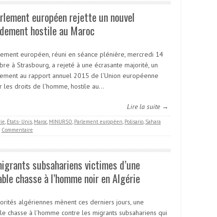
rlement européen rejette un nouvel
dement hostile au Maroc
lement européen, réuni en séance plénière, mercredi 14
re à Strasbourg, a rejeté à une écrasante majorité, un
ment au rapport annuel 2015 de l’Union européenne
r les droits de l’homme, hostile au…
Lire la suite →
rie
,
États- Unis
,
Maroc
,
MINURSO
,
Parlement européen
,
Polisario
,
Sahara
Commentaire
igrants subsahariens victimes d’une
able chasse à l’homme noir en Algérie
torités algériennes mènent ces derniers jours, une
ble chasse à l’homme contre les migrants subsahariens qui