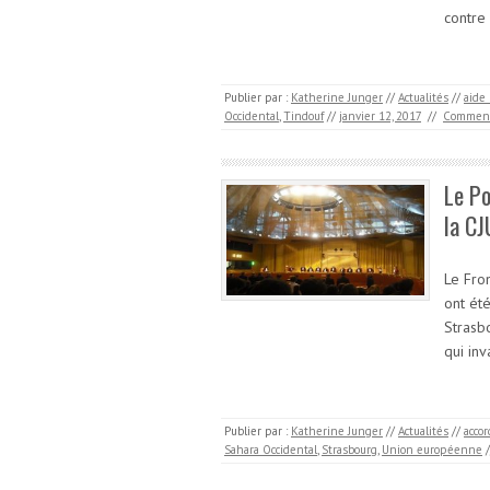
contre
Publier par :
Katherine Junger
//
Actualités
//
aide
Occidental
,
Tindouf
//
janvier 12, 2017
//
Comment
Le Po
la CJ
Le Fron
ont ét
Strasb
qui inv
Publier par :
Katherine Junger
//
Actualités
//
accor
Sahara Occidental
,
Strasbourg
,
Union européenne
/