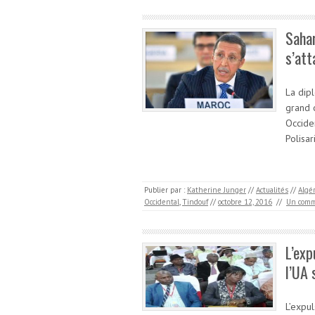
Sahar
s’att
La dip
grand o
Occiden
Polisar
Publier par :
Katherine Junger
//
Actualités
//
Algé
Occidental
,
Tindouf
//
octobre 12, 2016
//
Un comm
L’exp
l’UA 
L’expu