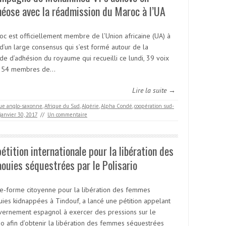
éose avec la réadmission du Maroc à l’UA
oc est officiellement membre de l’Union africaine (UA) à
 d’un large consensus qui s’est formé autour de la
e d’adhésion du royaume qui recueilli ce lundi, 39 voix
s 54 membres de…
Lire la suite →
que anglo-saxonne
,
Afrique du Sud
,
Algérie
,
Alpha Condé
,
coopération sud-
janvier 30, 2017
//
Un commentaire
étition internationale pour la libération des
ouies séquestrées par le Polisario
te-forme citoyenne pour la libération des femmes
uies kidnappées à Tindouf, a lancé une pétition appelant
vernement espagnol à exercer des pressions sur le
rio afin d’obtenir la libération des femmes séquestrées