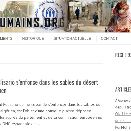
MENTS
HISTORIQUE
SITUATION ACTUELLE
CONTACT
RECHER
Recherc
lisario s’enfonce dans les sables du désert
ien
ARTICLE
À Genève,
nt Polisario qui ne cesse de s’enfoncer dans les sables du
depuis t
algérien, est l’objet d’une nouvelle plainte déposée
ONU: Le M
 lui auprès du parlement et de la commission européenne,
droits d
s ONG espagnoles et…
Roi Moham