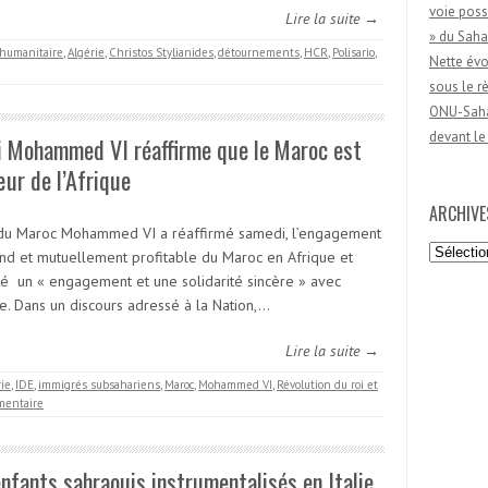
voie poss
Lire la suite →
» du Saha
 humanitaire
,
Algérie
,
Christos Stylianides
,
détournements
,
HCR
,
Polisario
,
Nette évo
sous le 
ONU-Sahar
devant le
i Mohammed VI réaffirme que le Maroc est
ur de l’Afrique
ARCHIVE
 du Maroc Mohammed VI a réaffirmé samedi, l’engagement
Archives
nd et mutuellement profitable du Maroc en Afrique et
té un « engagement et une solidarité sincère » avec
ie. Dans un discours adressé à la Nation,…
Lire la suite →
rie
,
IDE
,
immigrés subsahariens
,
Maroc
,
Mohammed VI
,
Révolution du roi et
entaire
nfants sahraouis instrumentalisés en Italie