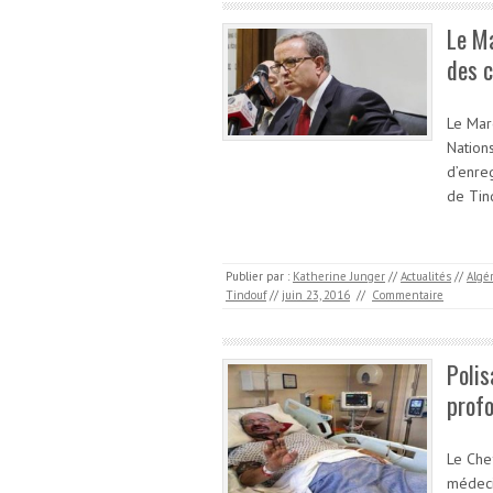
Le Ma
des 
Le Mar
Nation
d’enre
de Tin
Publier par :
Katherine Junger
//
Actualités
//
Algé
Tindouf
//
juin 23, 2016
//
Commentaire
Polis
profo
Le Che
médeci