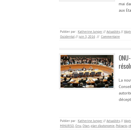
mai da
aux Eta
Publier par :
Katherine Junger
//
Actualités
//
Algé
Occidental
//
juin 3, 2016
//
Commentaire
ONU-S
résol
La nou
Consei
autori
décept
Publier par :
Katherine Junger
//
Actualités
//
Algé
MINURSO
,
Onu
,
Otan
,
plan d’autonomie
,
Polisario
,
r