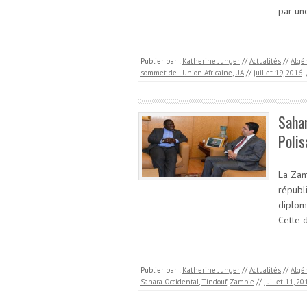
par un
Publier par :
Katherine Junger
//
Actualités
//
Algé
sommet de l'Union Africaine
,
UA
//
juillet 19, 2016
Sahar
Polis
La Zam
républ
diploma
Cette 
Publier par :
Katherine Junger
//
Actualités
//
Algé
Sahara Occidental
,
Tindouf
,
Zambie
//
juillet 11, 20