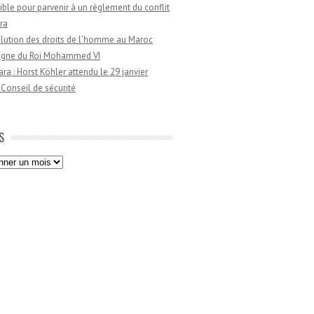
ible pour parvenir à un règlement du conflit
ra
lution des droits de l’homme au Maroc
règne du Roi Mohammed VI
a : Horst Köhler attendu le 29 janvier
 Conseil de sécurité
S