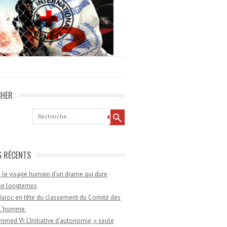
CHER
he
S RÉCENTS
 le visage humain d’un drame qui dure
rop longtemps
aroc en tête du classement du Comité des
e l’homme
med VI: L’Initiative d’autonomie, « seule