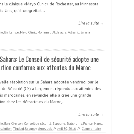
ns la clinique «Mayo Clinic» de Rochester, au Minnesota
ts-Unis, qu’il «regrettait…
Lire la suite →
rie
,
Bir Lahlou
,
Mayo Clinic
,
Mohamed Abdelaziz
,
Polisario
,
Sahara
ahara: Le Conseil de sécurité adopte une
ution conforme aux attentes du Maroc
velle résolution sur le Sahara adoptée vendredi par le
l de Sécurité (CS) a largement répondu aux attentes des
tés marocaines, en revanche elle a crée une grande
ion chez les détracteurs du Maroc,…
Lire la suite →
rie
,
Ban Ki-moon
,
Conseil de sécurité
,
Espagne
,
États- Unis
,
France
,
Maroc
,
ésolution
,
Tindouf
,
Uruguay
,
Venezuela
//
avril 30, 2016
//
Commentaire