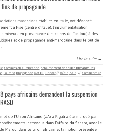
 fins de propagande
sociations marocaines établies en Italie, ont dénoncé
ement à Pise (centre d’Italie), l’instrumentalisation
nts mineurs en provenance des camps de Tindouf, à des
olitiques et de propagande anti-marocaine dans le but de
…
Lire la suite →
rie
,
Commission européenne
,
détournement des aides humanitaires
,
se
,
Polisario
,
propagande
,
RACMI
,
Tindouf
//
août 8, 2016
//
Commentaire
8 pays africains demandent la suspension
a RASD
met de l’Union Africaine (UA) à Kigali a été marqué par
bondissements inattendus dans l’affaire du Sahara, avec le
 du Maroc dans le giron africain et la motion présentée