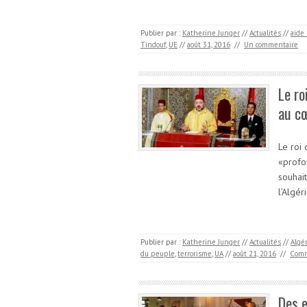
Publier par :
Katherine Junger
//
Actualités
//
aide
Tindouf
,
UE
//
août 31, 2016
//
Un commentaire
Le ro
au cœ
Le roi
«profo
souhai
l’Algér
Publier par :
Katherine Junger
//
Actualités
//
Algé
du peuple
,
terrorisme
,
UA
//
août 21, 2016
//
Comm
Des e