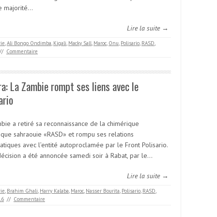
e majorité…
Lire la suite →
rie
,
Ali Bongo Ondimba
,
Kigali
,
Macky Sall
,
Maroc
,
Onu
,
Polisario
,
RASD
,
//
Commentaire
a: La Zambie rompt ses liens avec le
ario
bie a retiré sa reconnaissance de la chimérique
ique sahraouie «RASD» et rompu ses relations
tiques avec l’entité autoproclamée par le Front Polisario.
décision a été annoncée samedi soir à Rabat, par le…
Lire la suite →
rie
,
Brahim Ghali
,
Harry Kalaba
,
Maroc
,
Nasser Bourita
,
Polisario
,
RASD
,
16
//
Commentaire