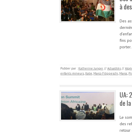
à des
Des as
dernièr
d’enfa
fins p
porter
Publier par :
Katherine Junger
//
Actualités
//
Algé
enfants mineurs
,
Italie
,
Marco Filippeschi
,
Maroc
,
Pi
UA: 2
de l
Le som
des re
retour