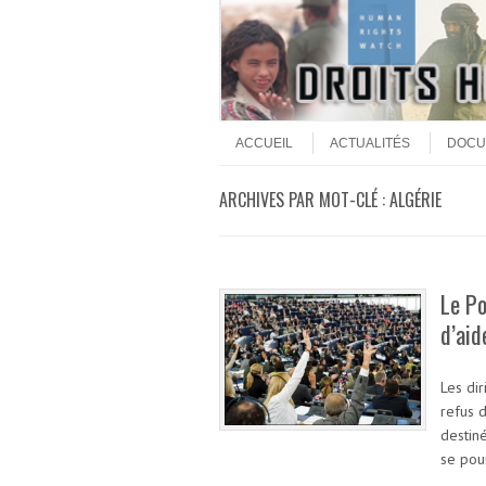
Aller au contenu
Menu
ACCUEIL
ACTUALITÉS
DOCU
ARCHIVES PAR MOT-CLÉ :
ALGÉRIE
Le Po
d’aid
Les dir
refus 
destin
se pou