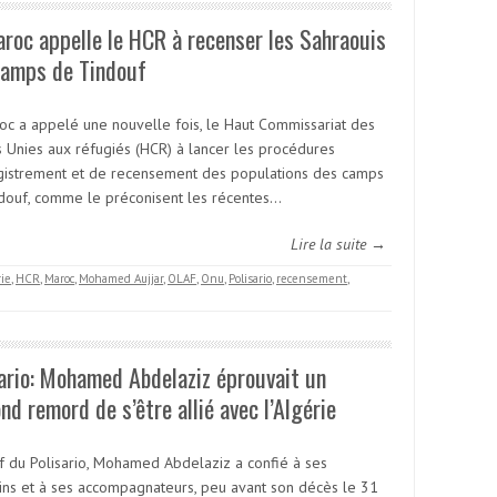
roc appelle le HCR à recenser les Sahraouis
camps de Tindouf
oc a appelé une nouvelle fois, le Haut Commissariat des
s Unies aux réfugiés (HCR) à lancer les procédures
gistrement et de recensement des populations des camps
douf, comme le préconisent les récentes…
Lire la suite →
rie
,
HCR
,
Maroc
,
Mohamed Aujjar
,
OLAF
,
Onu
,
Polisario
,
recensement
,
ario: Mohamed Abdelaziz éprouvait un
nd remord de s’être allié avec l’Algérie
f du Polisario, Mohamed Abdelaziz a confié à ses
ns et à ses accompagnateurs, peu avant son décès le 31