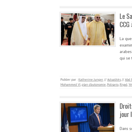
Le S
CCG 
La ques
examin
arabes
qui se
Publier par :
Katherine Junger
//
Actualités
//
Abd 
Mohammed VI
,
plan d’autonomie
,
Polisario
,
Riyad
,
Y
Droit
jour 
Dans s