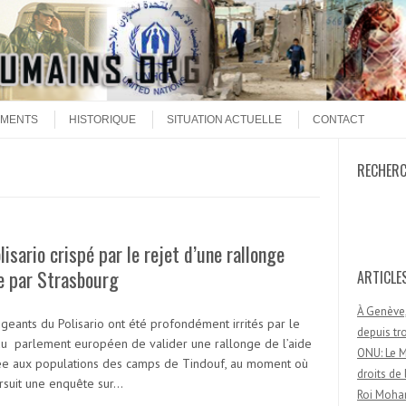
MENTS
HISTORIQUE
SITUATION ACTUELLE
CONTACT
RECHER
Recherc
lisario crispé par le rejet d’une rallonge
e par Strasbourg
ARTICLE
À Genève,
igeants du Polisario ont été profondément irrités par le
depuis t
du parlement européen de valider une rallonge de l’aide
ONU: Le M
ée aux populations des camps de Tindouf, au moment où
droits d
rsuit une enquête sur…
Roi Moham