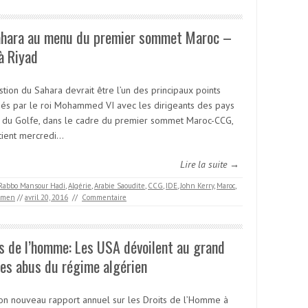
ahara au menu du premier sommet Maroc –
à Riyad
tion du Sahara devrait être l’un des principaux points
és par le roi Mohammed VI avec les dirigeants des pays
 du Golfe, dans le cadre du premier sommet Maroc-CCG,
 tient mercredi…
Lire la suite →
Rabbo Mansour Hadi
,
Algérie
,
Arabie Saoudite
,
CCG
,
IDE
,
John Kerry
,
Maroc
,
émen
//
avril 20, 2016
//
Commentaire
s de l’homme: Les USA dévoilent au grand
les abus du régime algérien
on nouveau rapport annuel sur les Droits de l’Homme à