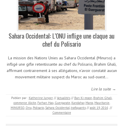
Sahara Occidental: L’ONU inflige une claque au
chef du Polisario
La mission des Nations Unies au Sahara Occidental (Minurso) a
infligé une gifle retentissante au chef du Polisario, Brahim Ghali,
affirmant contrairement à ses allégations, n’avoir constaté aucun
mouvement militaire suspect du Maroc au sud-ouest…
Lire la suite →
Publier par :
Katherine Junger
//
Actualités
//
Ban Ki-moon
,
Brahim Ghali
,
commerce illicite
,
Farhan Haq
,
Guergarate
,
Kandahar
,
Maroc
,
Mauritanie
,
MINURSO
,
Onu
,
Polisario
,
Sahara Occidental
,
trafiquants
//
août 19, 2016
//
Commentaire