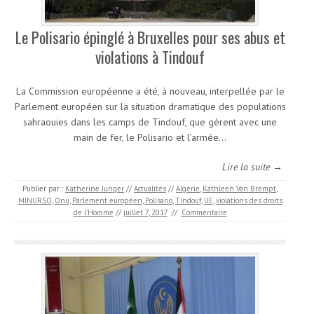
Le Polisario épinglé à Bruxelles pour ses abus et
violations à Tindouf
La Commission européenne a été, à nouveau, interpellée par le
Parlement européen sur la situation dramatique des populations
sahraouies dans les camps de Tindouf, que gèrent avec une
main de fer, le Polisario et l’armée…
Lire la suite →
Publier par :
Katherine Junger
//
Actualités
//
Algérie
,
Kathleen Van Brempt
,
MINURSO
,
Onu
,
Parlement européen
,
Polisario
,
Tindouf
,
UE
,
violations des droits
de l’Homme
//
juillet 7, 2017
//
Commentaire