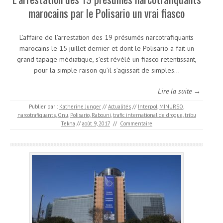
marocains par le Polisario un vrai fiasco
L’affaire de l’arrestation des 19 présumés narcotrafiquants
marocains le 15 juillet dernier et dont le Polisario a fait un
grand tapage médiatique, s’est révélé un fiasco retentissant,
pour la simple raison qu’il s’agissait de simples…
Lire la suite →
Publier par :
Katherine Junger
//
Actualités
//
Interpol
,
MINURSO
,
narcotrafiquants
,
Onu
,
Polisario
,
Rabouni
,
trafic international de drogue
,
tribu
Tekna
//
août 9, 2017
//
Commentaire