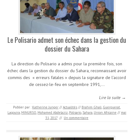
Le Polisario admet son échec dans la gestion du
dossier du Sahara
La direction du Polisario a admis pour la première fois, son
échec dans la gestion du dossier du Sahara, reconnaissant avoir
commis des « erreurs fatales » depuis la signature de l’accord
de cessez-le-feu en septembre 1991,…
Lire la suite →
Publier par :
Katherine Junger
//
Actualités
//
Brahim Ghali
,
Guerguerat
,
Lagouira
,
MINURSO
,
Mohamed Abdelaziz
,
Polisario
,
Sahara
,
Union Africaine
//
mai
31, 2017
//
Un commentaire