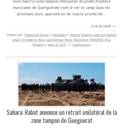
mois dans la zone tampon mitoyenne du poste frontière
marocaine de Guerguerate vont le ver le camp dans les
prochains jours, apprend-on de source proche de…
Lire la suite →
Publier par :
Katherine Junger
//
Actualités
//
Algérie
,
Antonio Guterres
,
Brahim
Ghali
,
Christopher Ross
,
Guerguerate
,
Maroc
,
Mauritanie
,
MINURSO
,
Onu
,
Polisario
//
mars 31, 2017
//
Commentaire
Sahara: Rabat annonce un retrait unilatéral de la
zone tampon de Gueguerat