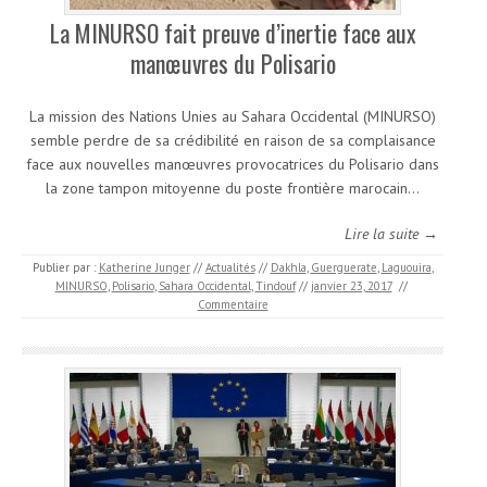
La MINURSO fait preuve d’inertie face aux
manœuvres du Polisario
La mission des Nations Unies au Sahara Occidental (MINURSO)
semble perdre de sa crédibilité en raison de sa complaisance
face aux nouvelles manœuvres provocatrices du Polisario dans
la zone tampon mitoyenne du poste frontière marocain…
Lire la suite →
Publier par :
Katherine Junger
//
Actualités
//
Dakhla
,
Guerguerate
,
Laguouira
,
MINURSO
,
Polisario
,
Sahara Occidental
,
Tindouf
//
janvier 23, 2017
//
Commentaire