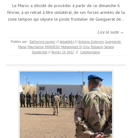
Le Maroc a décidé de procéder à partir de ce dimanche 6
février, à un retrait à titre unilatéral, de ses forces armées de la
zone tampon qui sépare le poste frontalier de Gueguerat de…
Lire la suite →
Publier par :
Katherine Junger
//
Actualités
//
Antonio Guterres
,
Gueguerat
,
Maroc
,
Mauritanie
,
MINURSO
,
Mohammed VI
,
Onu
,
Polisario
,
Sahara
Occidental
//
février 26, 2017
//
Commentaire