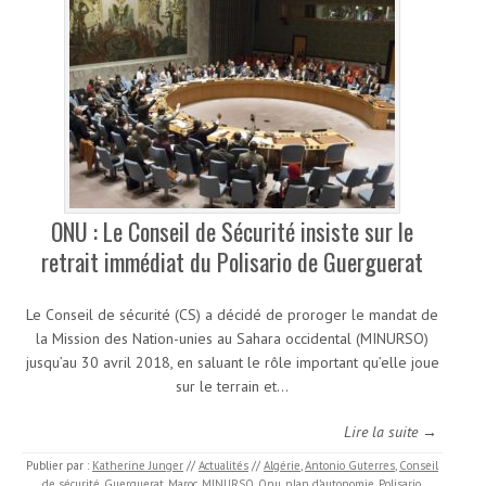
ONU : Le Conseil de Sécurité insiste sur le
retrait immédiat du Polisario de Guerguerat
Le Conseil de sécurité (CS) a décidé de proroger le mandat de
la Mission des Nation-unies au Sahara occidental (MINURSO)
jusqu’au 30 avril 2018, en saluant le rôle important qu’elle joue
sur le terrain et…
Lire la suite →
Publier par :
Katherine Junger
//
Actualités
//
Algérie
,
Antonio Guterres
,
Conseil
de sécurité
,
Guerguerat
,
Maroc
,
MINURSO
,
Onu
,
plan d’autonomie
,
Polisario
,