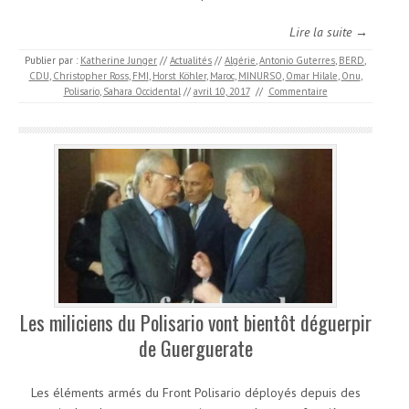
Lire la suite →
Publier par :
Katherine Junger
//
Actualités
//
Algérie
,
Antonio Guterres
,
BERD
,
CDU
,
Christopher Ross
,
FMI
,
Horst Köhler
,
Maroc
,
MINURSO
,
Omar Hilale
,
Onu
,
Polisario
,
Sahara Occidental
//
avril 10, 2017
//
Commentaire
Les miliciens du Polisario vont bientôt déguerpir
de Guerguerate
Les éléments armés du Front Polisario déployés depuis des