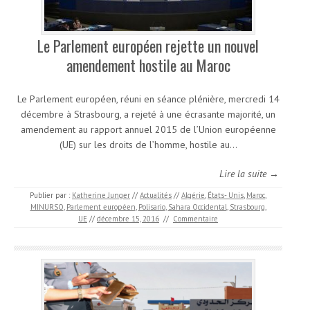
Le Parlement européen rejette un nouvel
amendement hostile au Maroc
Le Parlement européen, réuni en séance plénière, mercredi 14
décembre à Strasbourg, a rejeté à une écrasante majorité, un
amendement au rapport annuel 2015 de l’Union européenne
(UE) sur les droits de l’homme, hostile au…
Lire la suite →
Publier par :
Katherine Junger
//
Actualités
//
Algérie
,
États- Unis
,
Maroc
,
MINURSO
,
Parlement européen
,
Polisario
,
Sahara Occidental
,
Strasbourg
,
UE
//
décembre 15, 2016
//
Commentaire